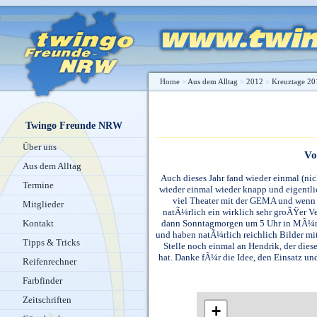
Home
>
Aus dem Alltag
>
2012
>
Kreuztage 20
Twingo Freunde NRW
Über uns
Vo
Aus dem Alltag
Auch dieses Jahr fand wieder einmal (nic
Termine
wieder einmal wieder knapp und eigentlic
viel Theater mit der GEMA und wenn 
Mitglieder
natÃ¼rlich ein wirklich sehr groÃŸer Ve
dann Sonntagmorgen um 5 Uhr in MÃ¼nst
Kontakt
und haben natÃ¼rlich reichlich Bilder mi
Tipps & Tricks
Stelle noch einmal an Hendrik, der die
hat. Danke fÃ¼r die Idee, den Einsatz un
Reifenrechner
Farbfinder
Zeitschriften
+