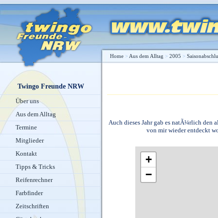
Home
>
Aus dem Alltag
>
2005
>
Saisonabschl
Twingo Freunde NRW
Über uns
Aus dem Alltag
Auch dieses Jahr gab es natÃ¼rlich den a
Termine
von mir wieder entdeckt wo
Mitglieder
Kontakt
+
Tipps & Tricks
−
Reifenrechner
Farbfinder
Zeitschriften