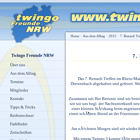
Home
>
Aus dem Alltag
>
2015
>
7. Renault Tr
Twingo Freunde NRW
7.
Über uns
Aus dem Alltag
Das 7. Renault Treffen im Rhein-Mai
Termine
Dietzenbach abgehalten und gefeiert. Wi
Mitglieder
Zusammen mit Hot Brownie sind wir berei
Kontakt
wir wir uns bzgl. der Nachtunterkunft neu 
Tipps & Tricks
einer kleinen StÃ¤rkung beim angrenzen
einen schÃ¶nen Abend an der Feuertonne v
Reifenrechner
Farbfinder
Am nÃ¤chsten Morgen sind wir wieder fr
Zeitschriften
Mit einem Twingo 3 konnte fÃ¼r angeme