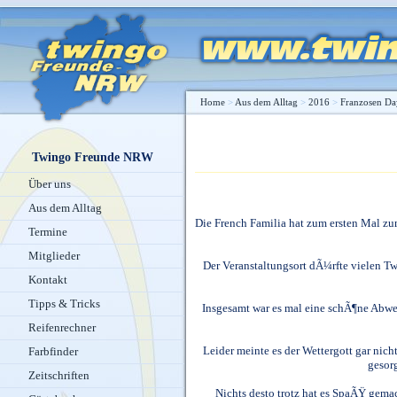
Home
>
Aus dem Alltag
>
2016
>
Franzosen Da
Twingo Freunde NRW
Über uns
Aus dem Alltag
Die French Familia hat zum ersten Mal z
Termine
Mitglieder
Der Veranstaltungsort dÃ¼rfte vielen 
Kontakt
Tipps & Tricks
Insgesamt war es mal eine schÃ¶ne Abw
Reifenrechner
Leider meinte es der Wettergott gar ni
Farbfinder
gesor
Zeitschriften
Nichts desto trotz hat es SpaÃŸ gemach