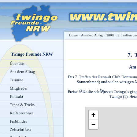
Home
>
Aus dem Alltag
>
2008
>
7. Treffen de
Twingo Freunde NRW
7. 
Über uns
Am 
Aus dem Alltag
Das 7. Treffen des Renault Club Dortmund 
Termine
Sonnenbrand) und vielen witzigen 
Mitglieder
Preise fÃ¼r die schÃ¶nsten Twingo`s gin
Twingo (1). Herz
Kontakt
Tipps & Tricks
Reifenrechner
+
Farbfinder
−
Zeitschriften