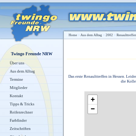
Home
>
Aus dem Alltag
>
2002
>
Renaulttreffe
Twingo Freunde NRW
Über uns
Aus dem Alltag
Das erste Renaulttreffen in Hessen. Leide
Termine
die Kolle
Mitglieder
Kontakt
+
Tipps & Tricks
−
Reifenrechner
Farbfinder
Zeitschriften