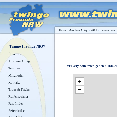
Home
>
Aus dem Alltag
>
2001
>
Basteln beim
Twingo Freunde NRW
Über uns
Aus dem Alltag
Der Harry hatte mich gebeten, Ihm e
Termine
Mitglieder
+
Kontakt
−
Tipps & Tricks
Reifenrechner
Farbfinder
Zeitschriften