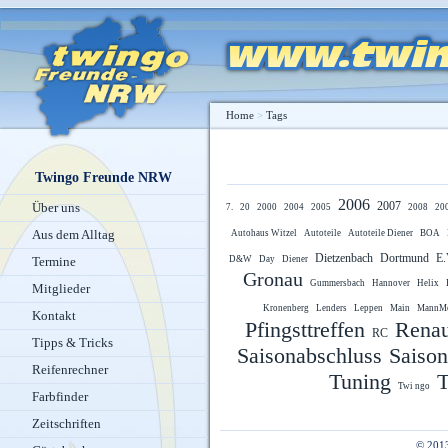
Home
>
Tags
Twingo Freunde NRW
2006
2007
Über uns
7.
20
2000
2004
2005
2008
20
Aus dem Alltag
Autohaus Witzel
Autoteile
Autoteile Diener
BOA
Dietzenbach
Dortmund
E.
Termine
D&W
Day
Diener
Gronau
Gummersbach
Hannover
Helix
Mitglieder
Kronenberg
Lenders
Leppen
Main
MannMo
Kontakt
Pfingsttreffen
Renau
RC
Tipps & Tricks
Saisonabschluss
Saiso
Reifenrechner
Tuning
T
Twi ngo
Farbfinder
Zeitschriften
© 201