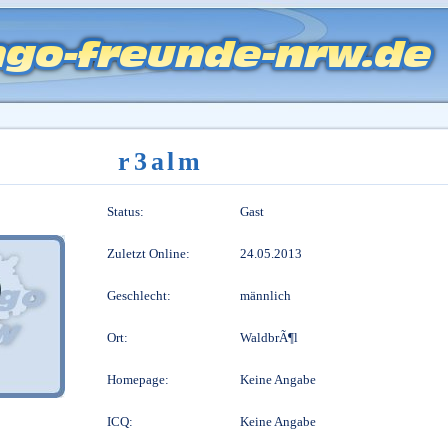
r3alm
Status:
Gast
Zuletzt Online:
24.05.2013
Geschlecht:
männlich
Ort:
WaldbrÃ¶l
Homepage:
Keine Angabe
ICQ:
Keine Angabe