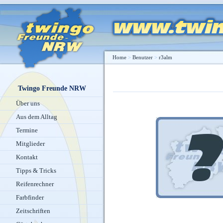
Home
>
Benutzer
>
r3alm
Twingo Freunde NRW
Über uns
Aus dem Alltag
Termine
Mitglieder
Kontakt
Tipps & Tricks
Reifenrechner
Farbfinder
Zeitschriften